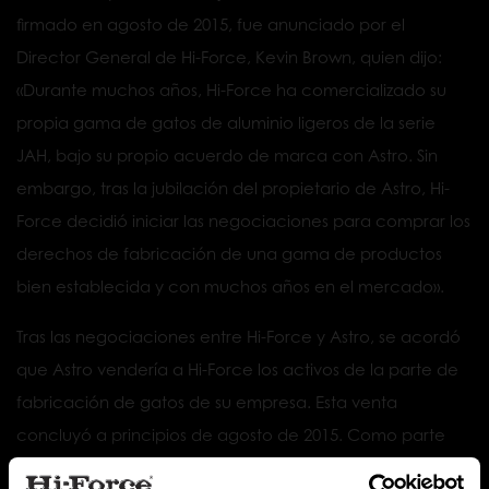
firmado en agosto de 2015, fue anunciado por el
Director General de Hi-Force, Kevin Brown, quien dijo:
«Durante muchos años, Hi-Force ha comercializado su
propia gama de gatos de aluminio ligeros de la serie
JAH, bajo su propio acuerdo de marca con Astro. Sin
embargo, tras la jubilación del propietario de Astro, Hi-
Force decidió iniciar las negociaciones para comprar los
derechos de fabricación de una gama de productos
bien establecida y con muchos años en el mercado».
Tras las negociaciones entre Hi-Force y Astro, se acordó
que Astro vendería a Hi-Force los activos de la parte de
fabricación de gatos de su empresa. Esta venta
concluyó a principios de agosto de 2015. Como parte
del acuerdo, se transfirieron cuatro máquinas CNC de la