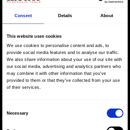
marca HAAS y las herramientas asociadas a estas de las
instalaciones de Astro en Birmingham a la planta de
Consent
Details
About
fabricación de Hi-Force en Daventry, Northants, donde
ahora se fabrican los componentes de los gatos bajo el
This website uses cookies
estricto control de calidad de Hi-Force.
We use cookies to personalise content and ads, to
La gama Hi-Force de la serie JAH de gatos de aluminio
provide social media features and to analyse our traffic.
We also share information about your use of our site with
ligeros incluye actualmente 18 modelos con una
our social media, advertising and analytics partners who
capacidad de elevación de 20, 30 y 60 toneladas, con
may combine it with other information that you’ve
una altura de elevación de 152 mm o 305 mm y opción
provided to them or that they’ve collected from your use
de modelos con uñas para la elevación con pedal y
of their services.
anillos con bloqueo mecánico para sujetar la carga.
Fabricados predominantemente en aluminio ligero, el
Consent
diseño de estos gatos los hace muy útiles en una amplia
Necessary
Selection
variedad de sectores, tales como el aeroespacial,
ferroviario, defensa, plantas de acero y aluminio así