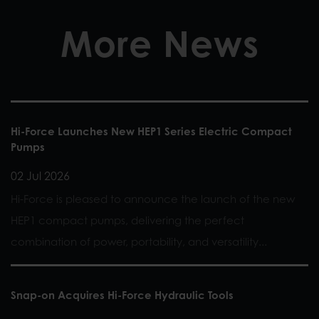
More News
Hi-Force Launches New HEP1 Series Electric Compact
Pumps
02 Jul 2026
Hi-Force is pleased to announce the launch of the new
HEP1 compact pumps, delivering the perfect
combination of power, portability, and versatility...
Snap-on Acquires Hi-Force Hydraulic Tools