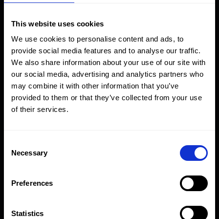
Elevación Sincronizada De Un Puente Vial
This website uses cookies
We use cookies to personalise content and ads, to
provide social media features and to analyse our traffic.
Tensionado De Pernos En Kuwait
We also share information about your use of our site with
our social media, advertising and analytics partners who
may combine it with other information that you’ve
Proyecto Del Túnel Tideway Del Támesis
provided to them or that they’ve collected from your use
of their services.
Empernado De Bridas En Plantas Petroquímicas De
Azerbaiyá
Consent
Necessary
Selection
Puente Ferroviario En Ámsterdam
Preferences
Statistics
Cilindros A Medida De 1012 Toneladas De Capacidad