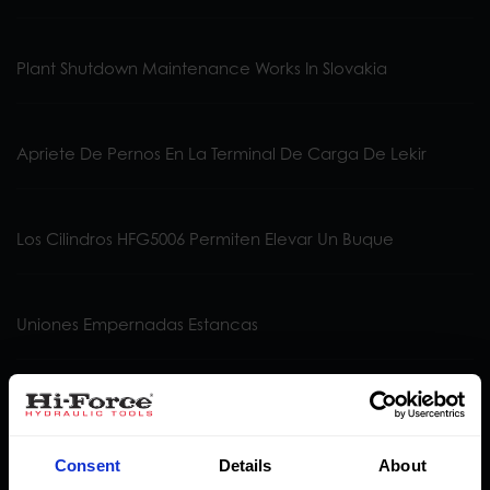
Plant Shutdown Maintenance Works In Slovakia
Apriete De Pernos En La Terminal De Carga De Lekir
Los Cilindros HFG5006 Permiten Elevar Un Buque
Uniones Empernadas Estancas
Rehabilitación De Un Puente En Zona De Mareas Altas En
Sudáfrica
Consent
Details
About