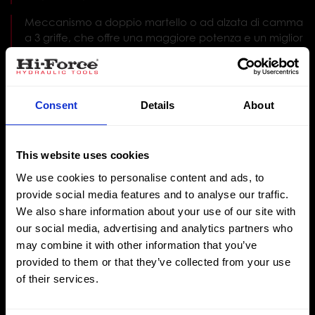
Meccanismo a doppio martello o ad alzata di camma
a 3 griffe, che offre una maggiore potenza e un miglior
bilanciamento durante il serraggio
Funzionamento silenzioso e bassi livelli di vibrazioni per
ridurre l'affaticamento dell'operatore
Consent
Details
About
Ideale per l'uso in applicazioni nei settori
automobilistico, edile, ferroviario e dell'ingegneria
pesante, nonché in tutte le officine meccaniche
This website uses cookies
E’ consigliato l’utilizzo di un filtro, un regolatore e un
We use cookies to personalise content and ads, to
lubrificatore per l’uso degli avvitatori della serie IP
provide social media features and to analyse our traffic.
We also share information about your use of our site with
our social media, advertising and analytics partners who
Download
Richiesta
may combine it with other information that you’ve
provided to them or that they’ve collected from your use
of their services.