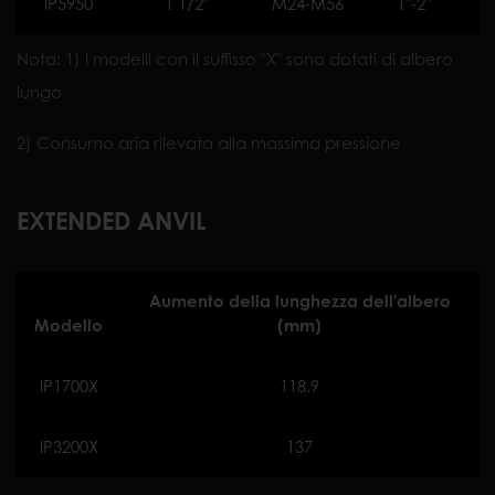
IP5950
1 1/2"
M24-M56
1"-2"
Nota: 1) I modelli con il suffisso "X" sono dotati di albero
lungo
2) Consumo aria rilevata alla massima pressione
EXTENDED ANVIL
Aumento della lunghezza dell'albero
Modello
(mm)
IP1700X
118.9
IP3200X
137