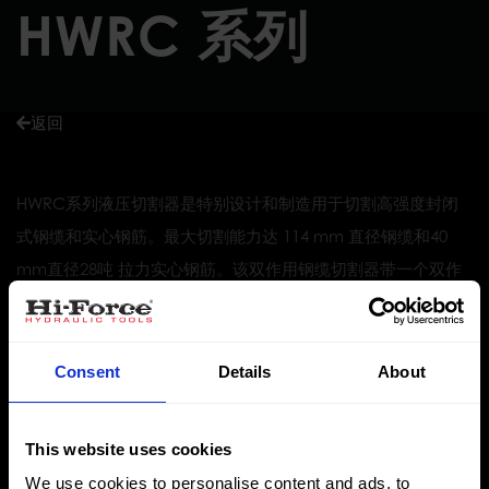
HWRC 系列
返回
HWRC系列液压切割器是特别设计和制造用于切割高强度封闭
式钢缆和实心钢筋。最大切割能力达 114 mm 直径钢缆和40
mm直径28吨 拉力实心钢筋。该双作用钢缆切割器带一个双作
用的液压缸，工作压力700 bar和一个C型开口切割头，方便加
入切割材料。切割刀片和C型开口由特殊加强处理过的高拉力钢
制造而成。侧刀设计大大降低了刀片啃刀的风险。
Consent
Details
About
This website uses cookies
双作用设计
We use cookies to personalise content and ads, to