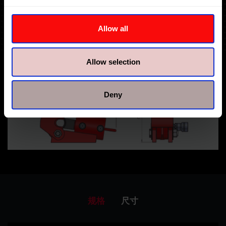
Allow all
Allow selection
Deny
规格
尺寸