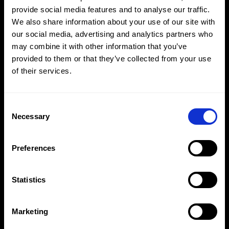
平稳的切割操作
provide social media features and to analyse our traffic.
工作压力700 bar
We also share information about your use of our site with
our social media, advertising and analytics partners who
may combine it with other information that you’ve
下载
询价
provided to them or that they’ve collected from your use
of their services.
Consent
Necessary
Selection
Preferences
Statistics
Marketing