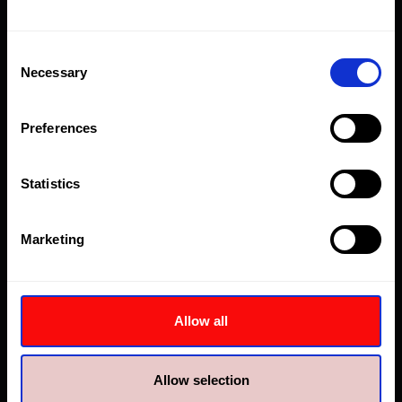
AHP26-
14
90
181
16
CR
Consent
Necessary
Selection
AHP36-
17
122
250
12.3
CR
Preferences
AHP58-
28
200
400
7.6
CR
Statistics
AHP107-
62
373
738
4
CR
Marketing
AHP187-
97
638
1293
2.2
CR
Allow all
AHP275-
155
931
1897
1.6
CR
Allow selection