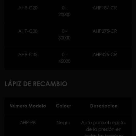
AHP-C20
0 -
AHP187-CR
20000
AHP-C30
0 -
AHP275-CR
30000
AHP-C45
0 -
AHP425-CR
45000
LÁPIZ DE RECAMBIO
Número Modelo
Colour
Descripcion
AHP-PB
Negro
Apto para el registro
de la presión en
todas las bombas