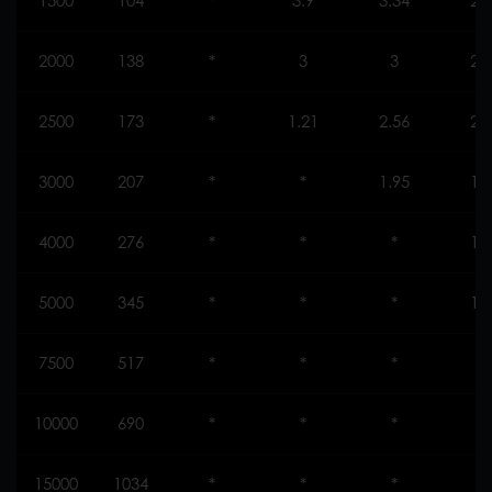
1500
104
*
3.9
3.34
2.
2000
138
*
3
3
2.
2500
173
*
1.21
2.56
2.
3000
207
*
*
1.95
1.
4000
276
*
*
*
1.
5000
345
*
*
*
1.
7500
517
*
*
*
*
10000
690
*
*
*
*
15000
1034
*
*
*
*