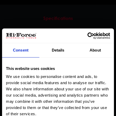
Specifications
Máx presión de
salida (bar) a la
presión de entrada
Consent
Details
About
de aire
10
50
100
Desplazamiento
This website uses cookies
psi
psi
psi
del volumen de
We use cookies to personalise content and ads, to
Número
0.69
3.45
6.9
fluido por
provide social media features and to analyse our traffic.
3
modelo
bar
bar
bar
carrera (cm
)
We also share information about your use of our site with
our social media, advertising and analytics partners who
AHP10-
6
34
69
42.3
may combine it with other information that you’ve
CR
provided to them or that they’ve collected from your use
of their services.