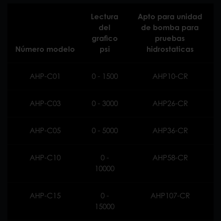
Lectura
Apto para unidad
del
de bomba para
grafico
pruebas
Número modelo
psi
hidrostaticas
AHP-C01
0 - 1500
AHP10-CR
AHP-C03
0 - 3000
AHP26-CR
AHP-C05
0 - 5000
AHP36-CR
AHP-C10
0 -
AHP58-CR
10000
AHP-C15
0 -
AHP107-CR
15000