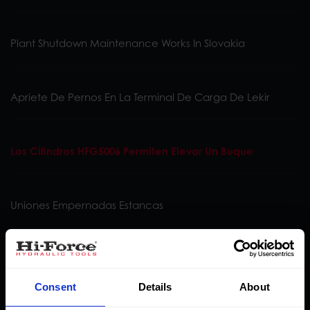
Plant Shutdown Maintenance Works In Slovakia
Apriete De Pernos En La Terminal De Carga De Lekir
Los Cilindros HFG5006 Permiten Elevar Un Buque
Uniones Empernadas Estancas
Rehabilitación De Un Puente En Zona De Mareas Altas En
Sudáfrica
Consent
Details
About