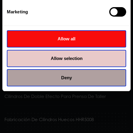
Marketing
Mantenimiento De Turbinas Eólicas
Allow all
Patines Deslizantes Especiales Para Babcock
International
Allow selection
Toughlifts En Mozambique
Deny
Cilindros De Doble Efecto Para Prensa De Taller
Fabricación De Cilindros Huecos HHR5008