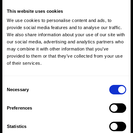
Elevación Sincronizada De Un Puente Vial
This website uses cookies
We use cookies to personalise content and ads, to
provide social media features and to analyse our traffic.
Tensionado De Pernos En Kuwait
We also share information about your use of our site with
our social media, advertising and analytics partners who
may combine it with other information that you’ve
Proyecto Del Túnel Tideway Del Támesis
provided to them or that they’ve collected from your use
of their services.
Empernado De Bridas En Plantas Petroquímicas De
Consent
Azerbaiyá
Necessary
Selection
Puente Ferroviario En Ámsterdam
Preferences
Statistics
Cilindros A Medida De 1012 Toneladas De Capacidad