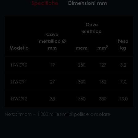
Specifiche
Dimensioni mm
Cavo
elettrico
Cavo
metallico Ø
Peso
2
Modello
mm
mcm
mm
kg
HWC90
19
250
127
3.2
HWC91
27
300
152
7.0
HWC92
38
750
380
13.0
Nota: *mcm = 1,000 millesimi di pollice circolare