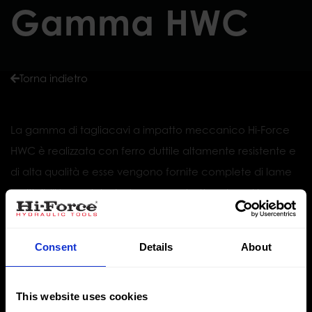
Gamma HWC
Torna indietro
La gamma di tagliacavi a impatto meccanico Hi-Force
HWC è realizzata con ferro duttile altamente resistente e
di alta qualità e esse vengono fornite complete di lame
sostituibili in acciaio. Le lame sono trattenute nel loro
alloggiamento al momento dell’impatto assicurandovi la
sicurezza assoluta. Questi tranciatori vi permettono di
Consent
Details
About
minimizzare i tempi di lavoro al massimo rispetto a metodi
convenzionali quali asce, scalpelli e seghetti.
This website uses cookies