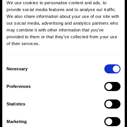
We use cookies to personalise content and ads, to
Altamente efficienti ed economici
provide social media features and to analyse our traffic.
We also share information about your use of our site with
Capacità di taglio fino a 38 mm di diametro
our social media, advertising and analytics partners who
Portatili e leggeri
may combine it with other information that you’ve
provided to them or that they’ve collected from your use
Download
Richiesta
of their services.
Consent
Necessary
Selection
Preferences
Statistics
Marketing