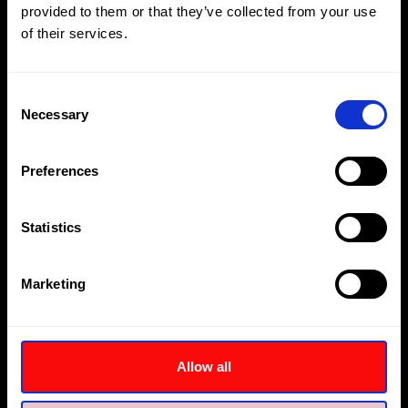
provided to them or that they’ve collected from your use
of their services.
Consent
Necessary
Selection
Preferences
Statistics
Marketing
TWH-NRH 英制工作头
用于TWH-N扭矩扳手的英制工作头
Allow all