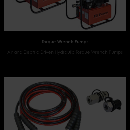
Torque Wrench Pumps
Air and Electric Driven Hydraulic Torque Wrench Pumps