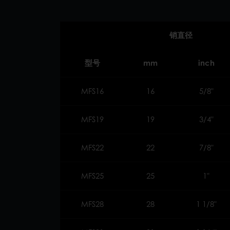
销直径
型号
mm
inch
MFS16
16
5/8"
MFS19
19
3/4"
MFS22
22
7/8"
MFS25
25
1"
MFS28
28
1 1/8"